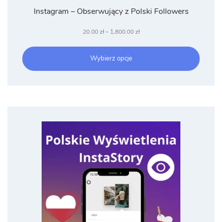
Instagram – Obserwujący z Polski Followers
Zakres
20.00
zł
–
1,800.00
zł
cen:
od
Wybierz opcje
20.00 zł
do
1,800.00 zł