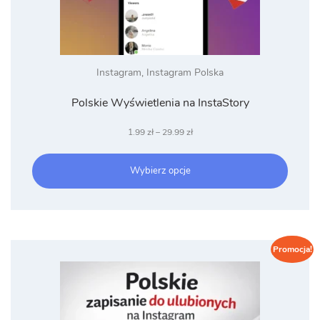
Instagram
,
Instagram Polska
Polskie Wyświetlenia na InstaStory
Zakres
1.99
zł
–
29.99
zł
cen:
od
Wybierz opcje
1.99 zł
do
29.99 zł
Promocja!