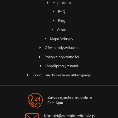
Moje konto
FAQ
Blog
O nas
Mapa Witryny
Oferta Indywidualna
Polityka prywatności
Współpracuj z nami
Zaloguj się do systemu afiliacyjnego
Zawsze jesteśmy online
Asystent SocialMedia
Online — odpowiada natychmiast
9am-6pm
Kontakt@socialmedia.biz.pl