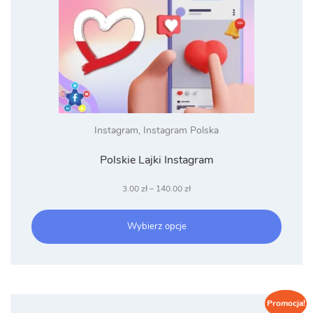
Instagram
,
Instagram Polska
Polskie Lajki Instagram
Zakres
3.00
zł
–
140.00
zł
cen:
od
Wybierz opcje
3.00 zł
do
140.00 zł
Promocja!