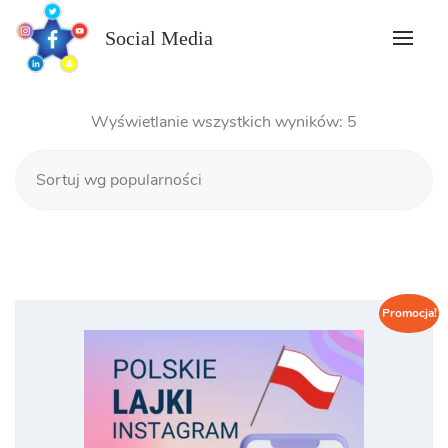
Skip
to
Social Media
content
Posortowan
Wyświetlanie wszystkich wyników: 5
według
popularności
Promocja!