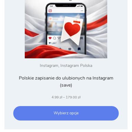
Instagram
,
Instagram Polska
Polskie zapisanie do ulubionych na Instagram
(save)
Zakres
4.99
zł
–
179.00
zł
cen:
od
Wybierz opcje
4.99 zł
do
179.00 zł