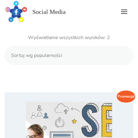
Skip
to
Social Media
content
Posortowan
Wyświetlanie wszystkich wyników: 2
według
popularności
Promocja!