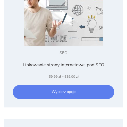
SEO
Linkowanie strony internetowej pod SEO
Zakres
59.99
zł
–
839.00
zł
cen:
od
Wybierz opcje
59.99 zł
do
839.00 zł