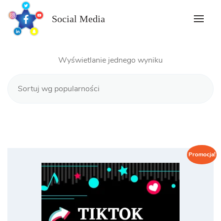
Skip
to
Social Media
content
Wyświetlanie jednego wyniku
Promocja!