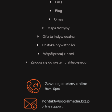
FAQ
Blog
O nas
Mapa Witryny
Oferta Indywidualna
Polityka prywatności
Współpracuj z nami
Zaloguj się do systemu afiliacyjnego
Zawsze jesteśmy online
Asystent SocialMedia
Online — odpowiada natychmiast
9am-6pm
Kontakt@socialmedia.biz.pl
online support