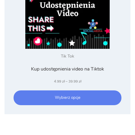
Tik Tok
Kup udostępnienia video na Tiktok
Zakres
4.99
zł
–
39.99
zł
cen:
od
Wybierz opcje
4.99 zł
do
39.99 zł