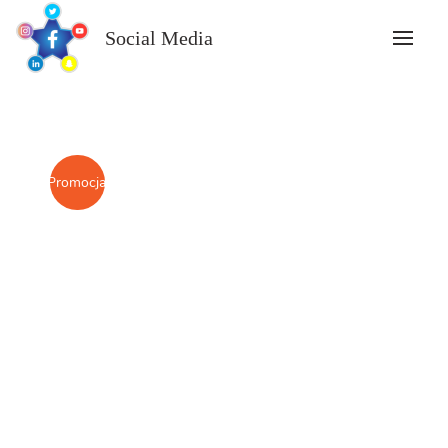
Skip
to
Social Media
content
Promocja!