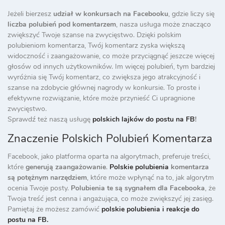
Jeżeli bierzesz
udział w konkursach na Facebooku
, gdzie liczy się
liczba polubień pod komentarzem
, nasza usługa może znacząco
zwiększyć Twoje szanse na zwycięstwo. Dzięki polskim
polubieniom komentarza, Twój komentarz zyska większą
widoczność i zaangażowanie, co może przyciągnąć jeszcze więcej
głosów od innych użytkowników. Im więcej polubień, tym bardziej
wyróżnia się Twój komentarz, co zwiększa jego atrakcyjność i
szanse na zdobycie głównej nagrody w konkursie. To proste i
efektywne rozwiązanie, które może przynieść Ci upragnione
zwycięstwo.
Sprawdź też naszą usługę
polskich lajków do postu na FB
!
Znaczenie Polskich Polubień Komentarza
Facebook, jako platforma oparta na algorytmach, preferuje treści,
które
generują zaangażowanie
.
Polskie polubienia
komentarza
są potężnym narzędziem
, które może wpłynąć na to, jak algorytm
ocenia Twoje posty.
Polubienia te są sygnałem dla Facebooka
, że
Twoja treść jest cenna i angażująca, co może zwiększyć jej zasięg.
Pamiętaj że możesz zamówić
polskie polubienia i reakcje do
postu na FB.