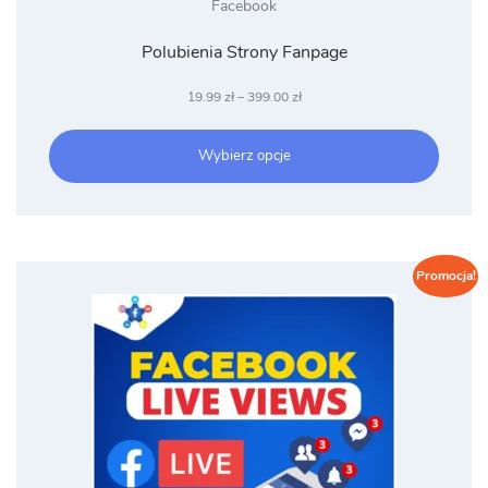
Facebook
Polubienia Strony Fanpage
Zakres
19.99
zł
–
399.00
zł
cen:
od
Wybierz opcje
19.99 zł
do
399.00 zł
Promocja!