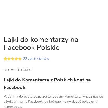
Lajki do komentarzy na
Facebook Polskie
33
opinii klientów
5.00
5
33
out of
na
Zakres
6.00
zł
–
150.00
zł
podstawie
opinii
cen:
klientów
Lajki do Komentarza z Polskich kont na
od
6.00 zł
Facebook
do
150.00 zł
Podaj link do postu gdzie został dodany komentarz i wpisz nazwę
użytkownika na Facebook, do którego mamy dodać polubienia
komentarza.