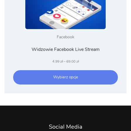
Facebook
Widzowie Facebook Live Stream
Zakres
4.99
zł
–
69.00
zł
cen:
od
Wybierz opcje
4.99 zł
do
69.00 zł
Social Media