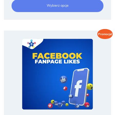
od
Wybierz opcje
3.99 zł
do
90.00 zł
Promocja!