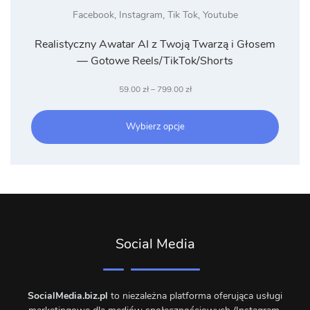
Facebook
,
Instagram
,
Tik Tok
,
Youtube
Realistyczny Awatar AI z Twoją Twarzą i Głosem
— Gotowe Reels/TikTok/Shorts
Zakres
59.00
zł
–
799.00
zł
cen:
od
Wybierz opcje
59.00 zł
do
799.00 zł
Social Media
SocialMedia.biz.pl
to niezależna platforma oferująca usługi