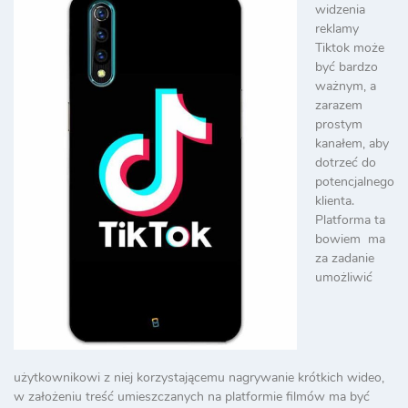
widzenia
reklamy
Tiktok może
być bardzo
ważnym, a
zarazem
prostym
kanałem, aby
dotrzeć do
potencjalnego
klienta.
Platforma ta
bowiem ma
za zadanie
umożliwić
użytkownikowi z niej korzystającemu nagrywanie krótkich wideo,
w założeniu treść umieszczanych na platformie filmów ma być