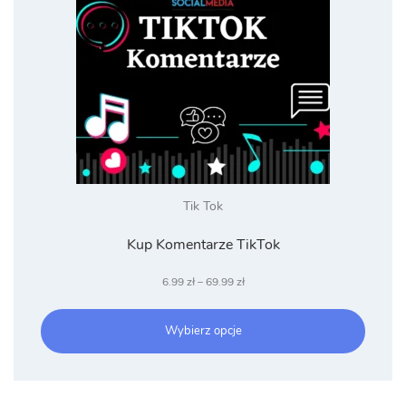
Tik Tok
Kup Komentarze TikTok
Zakres
6.99
zł
–
69.99
zł
cen:
od
Wybierz opcje
6.99 zł
do
69.99 zł