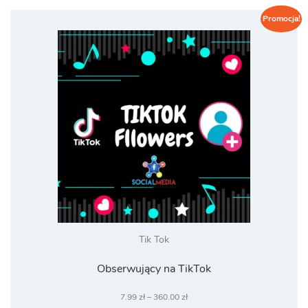
Promocja!
Tik Tok
Obserwujący na TikTok
Zakres
7.99
zł
–
360.00
zł