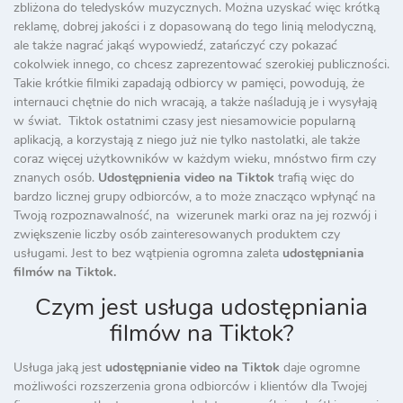
zbliżona do teledysków muzycznych. Można uzyskać więc krótką
reklamę, dobrej jakości i z dopasowaną do tego linią melodyczną,
ale także nagrać jakąś wypowiedź, zatańczyć czy pokazać
cokolwiek innego, co chcesz zaprezentować szerokiej publiczności.
Takie krótkie filmiki zapadają odbiorcy w pamięci, powodują, że
internauci chętnie do nich wracają, a także naśladują je i wysyłają
w świat. Tiktok ostatnimi czasy jest niesamowicie popularną
aplikacją, a korzystają z niego już nie tylko nastolatki, ale także
coraz więcej użytkowników w każdym wieku, mnóstwo firm czy
znanych osób.
Udostępnienia video na Tiktok
trafią więc do
bardzo licznej grupy odbiorców, a to może znacząco wpłynąć na
Twoją rozpoznawalność, na wizerunek marki oraz na jej rozwój i
zwiększenie liczby osób zainteresowanych produktem czy
usługami. Jest to bez wątpienia ogromna zaleta
udostępniania
filmów na Tiktok.
Czym jest usługa udostępniania
filmów na Tiktok?
Usługa jaką jest
udostępnianie video na Tiktok
daje ogromne
możliwości rozszerzenia grona odbiorców i klientów dla Twojej