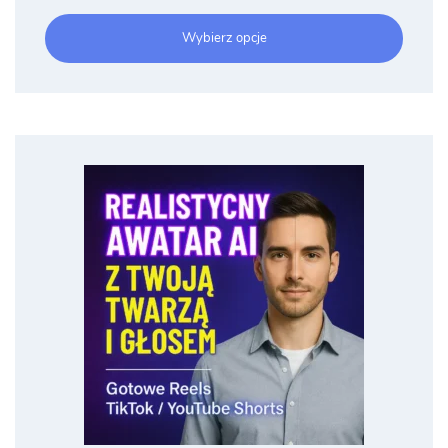
cen:
od
Wybierz opcje
7.99 zł
do
360.00 zł