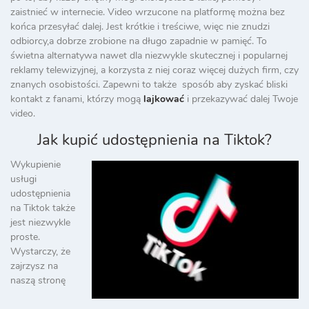
zaistnieć w internecie. Video wrzucone na platformę można bez
końca przesyłać dalej. Jest krótkie i treściwe, więc nie znudzi
odbiorcy,a dobrze zrobione na długo zapadnie w pamięć. To
świetna alternatywa nawet dla niezwykle skutecznej i popularnej
reklamy telewizyjnej, a korzysta z niej coraz więcej dużych firm, czy
znanych osobistości. Zapewni to także sposób aby zyskać bliski
kontakt z fanami, którzy mogą
lajkować
i przekazywać dalej Twoje
video.
Jak kupić udostępnienia na Tiktok?
Wykupienie
usługi
udostępnienia
na Tiktok także
jest niezwykle
proste.
Wystarczy, że
zajrzysz na
naszą stronę