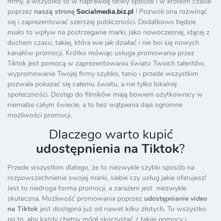
firmy, a wszystko to w naprawdę łatwy sposób i w krótkim czasie
poprzez
naszą stronę
Socialmedia.biz.pl
! Pozwoli ona rozwinąć
się i zaprezentować szerszej publiczności. Dodatkowo będzie
miało to wpływ na postrzeganie marki, jako nowoczesnej, idącej z
duchem czasu, takiej, która wie jak działać i nie boi się nowych
kanałów promocji. Krótko mówiąc usługa promowania przez
Tiktok jest pomocą w zaprezentowaniu światu Twoich talentów,
wypromowanie Twojej firmy szybko, tanio i przede wszystkim
pozwala pokazać się całemu światu, a nie tylko lokalnej
społeczności. Dostęp do filmików mają bowiem użytkownicy w
niemalże całym świecie, a to bez wątpienia daje ogromne
możliwości promocji.
Dlaczego warto kupić
udostępnienia na Tiktok
?
Przede wszystkim dlatego, że to niezwykle szybki sposób na
rozpowszechnienie swojej marki, siebie czy usług jakie oferujesz!
Jest to niedroga forma promocji, a zarazem jest niezwykle
skuteczna. Możliwość promowania poprzez
udostępnianie video
na Tiktok
jest dostępna już od nawet kilku złotych. To wszystko
po to, aby każdy chętny mógł skorzystać z takiej pomocy i