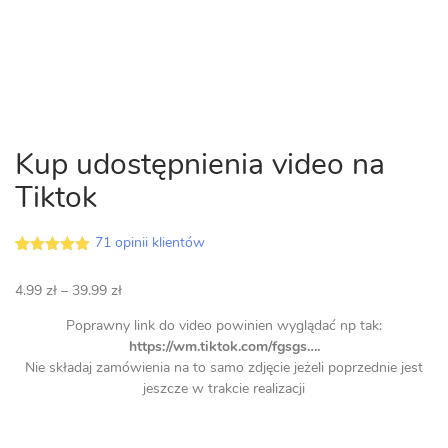
Kup udostępnienia video na
Tiktok
71
opinii klientów
4.93
5
71
out of
na
Zakres
4.99
zł
–
39.99
zł
podstawie
opinii
cen:
klientów
Poprawny link do video powinien wyglądać np tak:
od
https://wm.tiktok.com/fgsgs….
4.99 zł
Nie składaj zamówienia na to samo zdjęcie jeżeli poprzednie jest
do
jeszcze w trakcie realizacji
39.99 zł