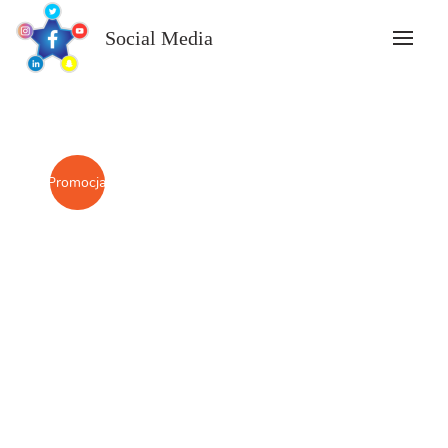
Skip
to
Social Media
content
Promocja!