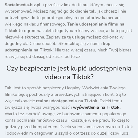
Socialmedia.biz.pl
i prześlesz link do filmu, którym chcesz się
wypromować. Możesz nagrać go dokładnie tak, jak chcesz i nie
potrzebujesz do tego profesjonalnych operatorów kamer ani
wielkiego nakładu finansowego.
Tanie udostępnianie filmu na
Tiktok
to ogromna zaleta tego typu reklamy w sieci, a do tego jest
niezwykle skuteczna. Zapłaty za tę usługę możesz dokonać w
dogodny dla Ciebie sposób. Skontaktuj się z nami i
kup
udostępnienia na Tiktok
! Nie trać więcej czasu, niech Twój biznes
rozwija się od dzisiaj, od zaraz, od teraz!
Czy bezpiecznie jest kupić udostępnienia
video na Tiktok?
Tak. Jest to sposób bezpieczny i legalny. Wyświetlenia Twojego
filmiku będą pochodziły z prawdziwych istniejących kont. Są to
więc całkowicie
realne udostępnienia na Tiktok
. Dzięki temu
zwiększa się Twoja wiarygodność i
wyświetlenia na Tiktok.
Warto też zwrócić uwagę, że budowanie samemu popularnego
konta pochłania mnóstwo czasu i kosztuje wiele pracy. To często
godziny przed komputerem. Dzięki video zamieszczonym na Tiktok
i odpowiednim otagowaniu szybko dotrzesz do dużej liczby ludzi,