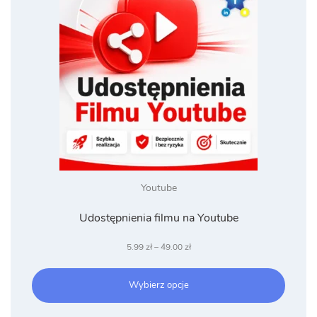
Youtube
Udostępnienia filmu na Youtube
Zakres
5.99
zł
–
49.00
zł
cen:
od
Wybierz opcje
5.99 zł
do
49.00 zł