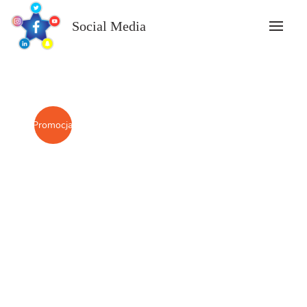
Skip
to
Social Media
content
Promocja!