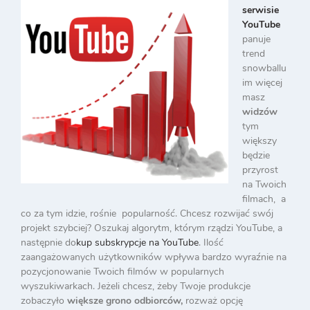
serwisie
YouTube
panuje
trend
snowballu
im więcej
masz
widzów
tym
większy
będzie
przyrost
na Twoich
filmach, a
co za tym idzie, rośnie popularność. Chcesz rozwijać swój
projekt szybciej? Oszukaj algorytm, którym rządzi YouTube, a
następnie do
kup subskrypcje na YouTube
. Ilość
zaangażowanych użytkowników wpływa bardzo wyraźnie na
pozycjonowanie Twoich filmów w popularnych
wyszukiwarkach. Jeżeli chcesz, żeby Twoje produkcje
zobaczyło
większe grono odbiorców,
rozważ opcję