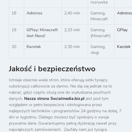
rozrywka
18
Admiros
2,40 mln
Gaming,
Admiro
Minecraft
19
GPlay: Minecraft
2,33 mln
Gaming
GPlay
Jest Nasz!
(Minecraft)
20
Karolek
2,30 mln
Gaming,
Karolek
vlogi
Jakość i bezpieczeństwo
Istnieje obecnie wiele stron, które oferują setki tysięcy
subskrypcji całkowicie za darmo. Nie daj się jednak na to
nabrać, gdyż często służą one do wyłudzania poufnych
danych.
Nasza strona Socialmedia.biz.pl
jest pod tym
względem w pełni bezpieczna i obsługiwana przez
najlepszych techników i programistów 24 godziny na dobę, 7
dni w tygodniu. Dlatego możesz być spokojny o swoje
prywatne dane. Gwarantujemy pełną dyskrecję nawet przy
największych zamówieniach. Zaufały nam już tysiące