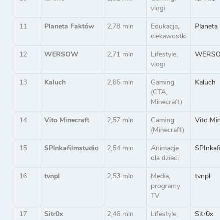
vlogi
11
Planeta Faktów
2,78 mln
Edukacja,
Planeta
ciekawostki
12
WERSOW
2,71 mln
Lifestyle,
WERS
vlogi
13
Kaluch
2,65 mln
Gaming
Kaluch
(GTA,
Minecraft)
14
Vito Minecraft
2,57 mln
Gaming
Vito Min
(Minecraft)
15
SPInkafilmstudio
2,54 mln
Animacje
SPInkaf
dla dzieci
16
tvnpl
2,53 mln
Media,
tvnpl
programy
TV
17
Sitr0x
2,46 mln
Lifestyle,
Sitr0x