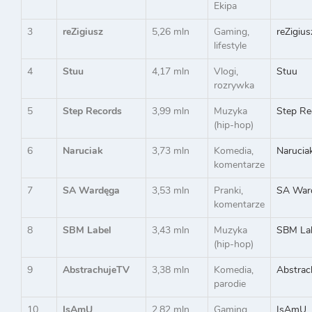
Ekipa
3
reZigiusz
5,26 mln
Gaming,
reZigius
lifestyle
4
Stuu
4,17 mln
Vlogi,
Stuu
rozrywka
5
Step Records
3,99 mln
Muzyka
Step Re
(hip-hop)
6
Naruciak
3,73 mln
Komedia,
Narucia
komentarze
7
SA Wardęga
3,53 mln
Pranki,
SA War
komentarze
8
SBM Label
3,43 mln
Muzyka
SBM La
(hip-hop)
9
AbstrachujeTV
3,38 mln
Komedia,
Abstrac
parodie
10
IsAmU
2,82 mln
Gaming,
IsAmU