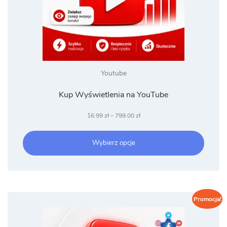
Youtube
Kup Wyświetlenia na YouTube
Zakres
16.99
zł
–
799.00
zł
cen:
od
Wybierz opcje
16.99 zł
do
799.00 zł
Promocja!