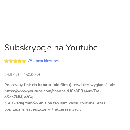
Subskrypcje na Youtube
78
opinii klientów
4.92
5
78
out of
na
Zakres
24.97
zł
–
450.00
zł
podstawie
opinii
cen:
klientów
Poprawny
link do kanału (nie filmu)
powinien wyglądać tak:
od
https://www.youtube.com/channel/UCs8PBs4uwTm-
24.97 zł
oSchZNMjWGg
do
Nie składaj zamówienia na ten sam kanał Youtube, jeżeli
450.00 zł
poprzednie jest jeszcze w trakcie realizacji.