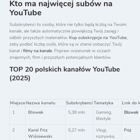
Kto ma najwięcej subów na
YouTube
Subskrybenci to osoby, które nie tylko będą liczbą na Twoim
kanale, ale także automatycznie powiększą Twój zasięg i
odbiór przyszłych materiałów.
Kup subskrypcje na YouTube
,
żeby podbić liczbę osób, które są w stanie zobaczyć Twój
kanał i
filmy na kanale
. Popraw wizerunek w oczach
znajomych, firm i przyszłych potencjalnych klientów.
TOP 20 polskich kanałów YouTube
(2025)
Miejsce
Nazwa kanału
Subskrybenci
Tematyka
Link do 
1
Blowek
5,38 mln
Gaming,
Blowek
lifestyle
2
Karol Friz
5,27 mln
Vlogi,
Friz
Wiśniewski
rozrywka,