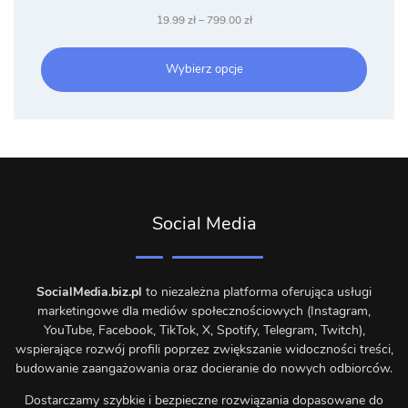
Zakres
19.99
zł
–
799.00
zł
cen:
od
Wybierz opcje
19.99 zł
do
799.00 zł
Social Media
SocialMedia.biz.pl
to niezależna platforma oferująca usługi
marketingowe dla mediów społecznościowych (Instagram,
YouTube, Facebook, TikTok, X, Spotify, Telegram, Twitch),
wspierające rozwój profili poprzez zwiększanie widoczności treści,
budowanie zaangażowania oraz docieranie do nowych odbiorców.
Dostarczamy szybkie i bezpieczne rozwiązania dopasowane do