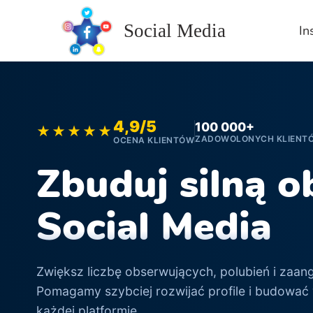
Skip
to
Social Media
In
content
4,9/5
100 000+
★★★★★
ZADOWOLONYCH KLIENT
OCENA KLIENTÓW
Zbuduj silną 
Social Media
Zwiększ liczbę obserwujących, polubień i zaan
Pomagamy szybciej rozwijać profile i budować
każdej platformie.