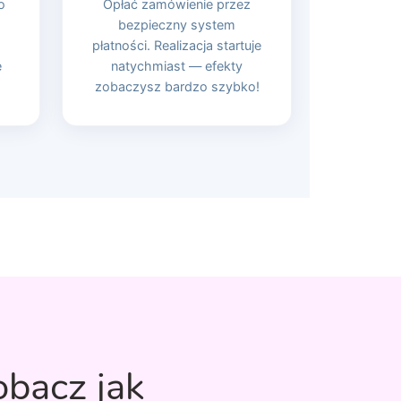
o
Opłać zamówienie przez
bezpieczny system
płatności. Realizacja startuje
e
natychmiast — efekty
zobaczysz bardzo szybko!
obacz jak