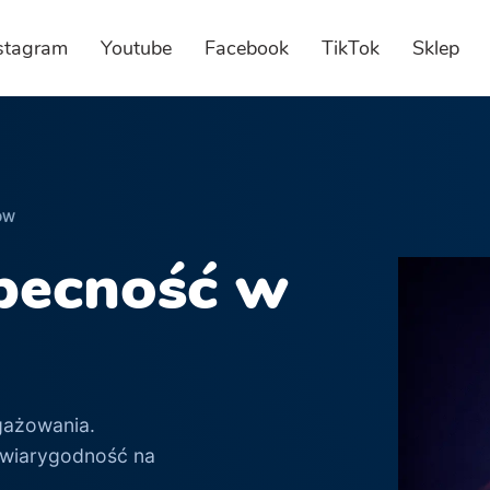
stagram
Youtube
Facebook
TikTok
Sklep
ÓW
obecność w
gażowania.
 wiarygodność na