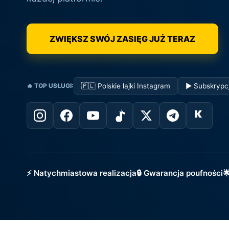
ZWIĘKSZ SWÓJ ZASIĘG JUŻ TERAZ
🔥 TOP USŁUGI:
🇵🇱 Polskie lajki Instagram
▶️ Subskrypc
⚡ Natychmiastowa realizacja
🔒 Gwarancja poufności
