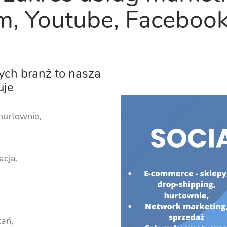
m, Youtube, Facebook,
zych branż to nasza
uje
hurtownie,
acja,
kań,