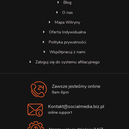
Blog
O nas
Mapa Witryny
Oferta Indywidualna
Polityka prywatności
Współpracuj z nami
Zaloguj się do systemu afiliacyjnego
Zawsze jesteśmy online
Asystent SocialMedia
Online — odpowiada natychmiast
9am-6pm
Kontakt@socialmedia.biz.pl
online support