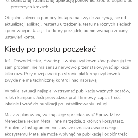
Odinstaluj i zainstaluj aplikację ponownie.
Zrób to dopiero po
prostszych krokach.
Oficjalne zalecenia pomocy Instagrama zwykle zaczynają się od
aktualizacji aplikacji, restartu urządzenia, testu na różnych sieciach
i ponownej instalacji. To dobry porządek, bo nie wymaga zmiany
ustawień konta.
Kiedy po prostu poczekać
Jeśli Downdetector, Awarie.pl i wpisy użytkowników pokazują ten
sam problem, nie ma sensu nerwowo przeinstalowywać aplikacji
kilka razy. Przy dużej awarii po stronie platformy użytkownik
zwykle nie ma technicznej kontroli nad naprawą.
W takiej sytuacji najlepiej wstrzymać publikację ważnych postów,
rolek i kampanii. Jeśli prowadzisz profil firmowy, zapisz treść
lokalnie i wróć do publikacji po ustabilizowaniu usługi.
Masz zaplanowaną ważną akcję sprzedażową? Sprawdź też
Menedżera reklam Meta i inne narzędzia, z których korzystasz.
Problem z Instagramem nie zawsze oznacza awarię całego
ekosystemu Meta, ale może wpłynąć na publikację i odbiór treści.