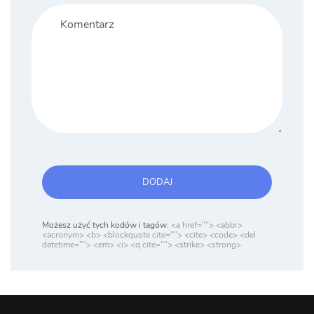
DODAJ
Możesz użyć tych kodów i tagów:
<a href=""> <abbr>
<acronym> <b> <blockquote cite=""> <cite> <code> <del
datetime=""> <em> <i> <q cite=""> <strike> <strong>