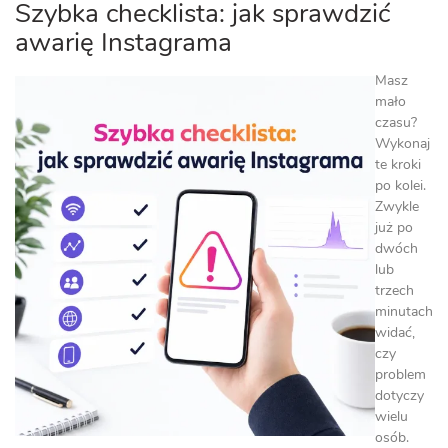
Szybka checklista: jak sprawdzić
awarię Instagrama
Masz
mało
czasu?
Wykonaj
te kroki
po kolei.
Zwykle
już po
dwóch
lub
trzech
minutach
widać,
czy
problem
dotyczy
wielu
osób.