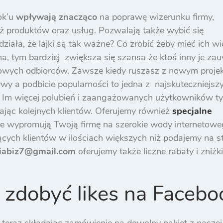
ok’u
wpływają znacząco
na poprawę wizerunku firmy,
 produktów oraz usług. Pozwalają także wybić się
ziała, że lajki są tak ważne? Co zrobić żeby mieć ich wi
a, tym bardziej zwiększa się szansa że ktoś inny je za
o nowych odbiorców. Zawsze kiedy ruszasz z nowym proje
ywy a podbicie popularności to jedna z najskuteczniejsz
. Im więcej polubień i zaangażowanych użytkowników t
ając kolejnych klientów. Oferujemy również
specjalne
e wypromują Twoją firmę na szerokie wody internetow
cych klientów w ilościach większych niż podajemy na st
iabiz7@gmail.com
oferujemy także liczne rabaty i zniżki
 zdobyć likes na Faceb
teraz składając zamówienie na dowolny pakiet z naszej