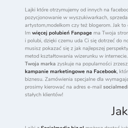
Lajki które otrzymujemy od innych na facebo
pozycjonowanie w wyszukiwarkach, sprzedaż
artystom,modelkom czy też blogerom. Jak to d
Im
więcej polubień
Fanpage
ma Twoja stron
i polubi, dzięki czemu uda Ci się dotrzeć d
musisz pokazać się z jak najlepszej perspekt
metod kształtowania wizerunku w internecie
Twoja marka
zyskuje na popularności zrzesz
kampanie marketingowe na Facebook
,
któr
biznesu. Zamówienia specjalne dla wymagają
prosimy kierować na adres e-mail
socialmed
stałych klientów!
Jak
Lajki z
Socialmedia.biz.pl
możesz dostać już 