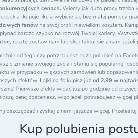
onkurencyjnych cenach.
Wiemy jak dużo pracy trzeba
book’a kupuje like a wybicie się bez małej pomocy gra
wdziwych fanów
na swój profil niewielkim kosztem. Kam
płynąć bardzo szybko na rozwój Twojej kariery. Wszys
atne
, resztę zostaw nam lub skontaktuj się z nami jeżel
ależnie od tego czy potrzebujesz dużo polubień na Faceb
ysz o zmianie swojego życia i staniu się popularną os
aktu w przypadku większych zamówień lub dopasowaniu 
pszych efektów. Lajki na fb kupisz już
od 2,99 w najtań
cznie! Pierwsze efekty widać już po godzinie od przyję
iższą cenę dostaniesz, więc jeżeli potrzebujesz więcej pł
ij oszczędzać i zyskaj z nami jeszcze więcej. Przetestuj
Kup polubienia post