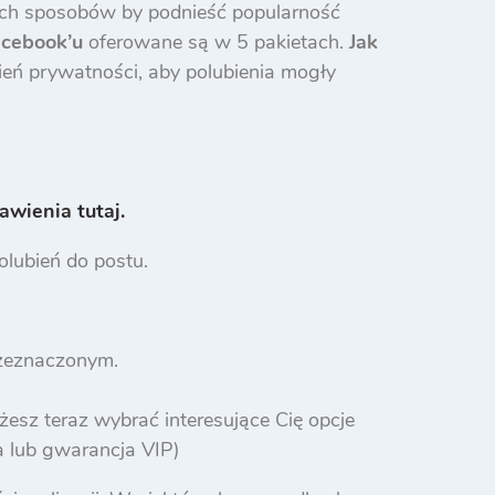
zych sposobów by podnieść popularność
acebook’u
oferowane są w 5 pakietach.
Jak
eń prywatności, aby polubienia mogły
awienia tutaj.
lubień do postu.
rzeznaczonym.
żesz teraz wybrać interesujące Cię opcje
ja lub gwarancja VIP)