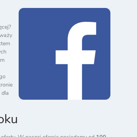
ęcej?
uważy
ktem
ych
ym
ego
ronie
 dla
ooku
 oferty. W naszej ofercie posiadamy od
100