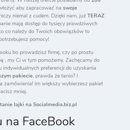
 włożyć aby zapracować na
swoje
niczy niemal z cudem. Dzięki nam, już
TERAZ
panie mają dostęp do tysięcy prawdziwych
tko co należy do Twoich obowiązków to
i potrzebujesz pomocy!
ooku bo prowadzisz firmę, czy po prostu
obą , my Ci w tym pomożemy. Zachęcamy do
indywidualnych preferencji do uzyskania
szym pakiecie
, prawda że tanio? I
cia zamówienia! Im większy wybierzesz pakiet
acisz mniej.
tanie lajki na Socialmedia.biz.pl
u na FaceBook