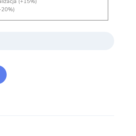
lizacja
(+15%)
+20%)