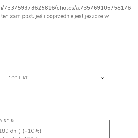
com/733759373625816/photos/a.735769106758176
ten sam post, jeśli poprzednie jest jeszcze w
ienia
180 dni )
(+10%)