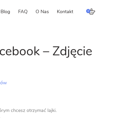
Blog
FAQ
O Nas
Kontakt
0
acebook – Zdjęcie
ntów
tórym chcesz otrzymać lajki.
–