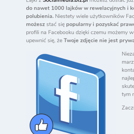
do nawet 1000 lajków w rewelacyjnych i k
polubienia.
Niestety wiele użytkowników Face
możesz
stać się
popularny i pozyskać pra
profili na Facebooku dzięki czemu możemy w
upewnić się, że
Twoje zdjęcie nie jest pryw
Niez
marz
kont
najle
skute
tym n
Zaczn