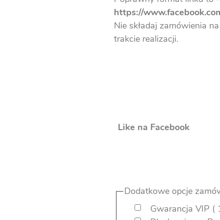
3.99 zł
https://www.facebook.
do
Nie składaj zamówienia na 
99.00 zł
trakcie realizacji.
Like na Facebook
Dodatkowe opcje zamów
Gwarancja VIP ( 