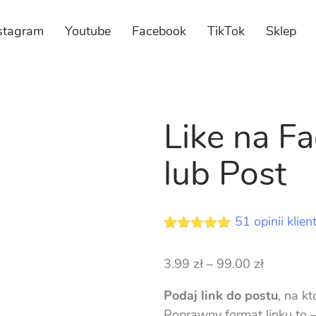
stagram
Youtube
Facebook
TikTok
Sklep
Like na F
lub Post
51
opinii klie
4.96
5
51
out of
na
Zakres
3.99
zł
–
99.00
zł
podstawie
opinii
cen:
klientów
Podaj link do postu
, na k
od
Poprawny format linku to 