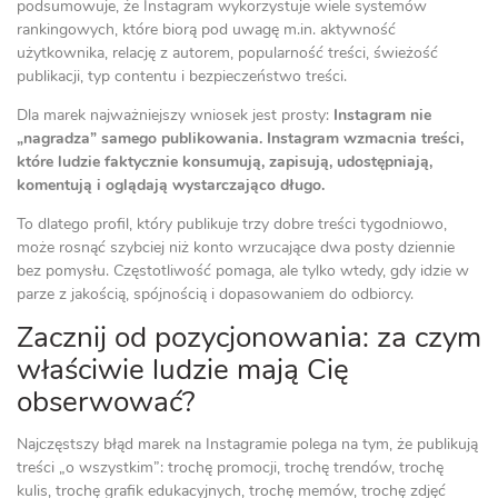
podsumowuje, że Instagram wykorzystuje wiele systemów
rankingowych, które biorą pod uwagę m.in. aktywność
użytkownika, relację z autorem, popularność treści, świeżość
publikacji, typ contentu i bezpieczeństwo treści.
Dla marek najważniejszy wniosek jest prosty:
Instagram nie
„nagradza” samego publikowania. Instagram wzmacnia treści,
które ludzie faktycznie konsumują, zapisują, udostępniają,
komentują i oglądają wystarczająco długo.
To dlatego profil, który publikuje trzy dobre treści tygodniowo,
może rosnąć szybciej niż konto wrzucające dwa posty dziennie
bez pomysłu. Częstotliwość pomaga, ale tylko wtedy, gdy idzie w
parze z jakością, spójnością i dopasowaniem do odbiorcy.
Zacznij od pozycjonowania: za czym
właściwie ludzie mają Cię
obserwować?
Najczęstszy błąd marek na Instagramie polega na tym, że publikują
treści „o wszystkim”: trochę promocji, trochę trendów, trochę
kulis, trochę grafik edukacyjnych, trochę memów, trochę zdjęć