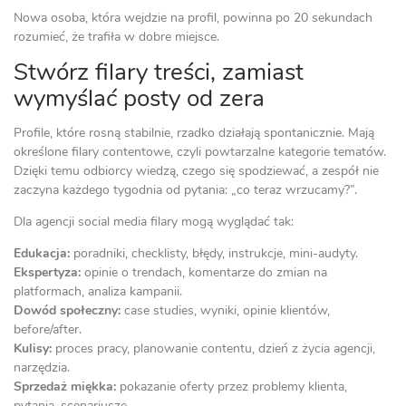
Nowa osoba, która wejdzie na profil, powinna po 20 sekundach
rozumieć, że trafiła w dobre miejsce.
Stwórz filary treści, zamiast
wymyślać posty od zera
Profile, które rosną stabilnie, rzadko działają spontanicznie. Mają
określone filary contentowe, czyli powtarzalne kategorie tematów.
Dzięki temu odbiorcy wiedzą, czego się spodziewać, a zespół nie
zaczyna każdego tygodnia od pytania: „co teraz wrzucamy?”.
Dla agencji social media filary mogą wyglądać tak:
Edukacja:
poradniki, checklisty, błędy, instrukcje, mini-audyty.
Ekspertyza:
opinie o trendach, komentarze do zmian na
platformach, analiza kampanii.
Dowód społeczny:
case studies, wyniki, opinie klientów,
before/after.
Kulisy:
proces pracy, planowanie contentu, dzień z życia agencji,
narzędzia.
Sprzedaż miękka:
pokazanie oferty przez problemy klienta,
pytania, scenariusze.