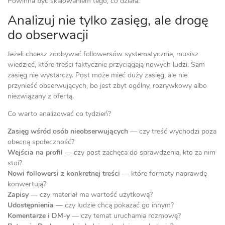
Powinna być skalowaniem tego, co działa.
Analizuj nie tylko zasięg, ale drogę
do obserwacji
Jeżeli chcesz zdobywać followersów systematycznie, musisz
wiedzieć, które treści faktycznie przyciągają nowych ludzi. Sam
zasięg nie wystarczy. Post może mieć duży zasięg, ale nie
przynieść obserwujących, bo jest zbyt ogólny, rozrywkowy albo
niezwiązany z ofertą.
Co warto analizować co tydzień?
Zasięg wśród osób nieobserwujących
— czy treść wychodzi poza
obecną społeczność?
Wejścia na profil
— czy post zachęca do sprawdzenia, kto za nim
stoi?
Nowi followersi z konkretnej treści
— które formaty naprawdę
konwertują?
Zapisy
— czy materiał ma wartość użytkową?
Udostępnienia
— czy ludzie chcą pokazać go innym?
Komentarze i DM-y
— czy temat uruchamia rozmowę?