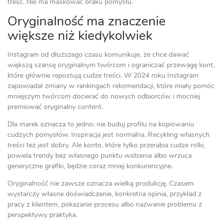
treść. Nie ma maskować braku pomysłu.
Oryginalność ma znaczenie
większe niż kiedykolwiek
Instagram od dłuższego czasu komunikuje, że chce dawać
większą szansę oryginalnym twórcom i ograniczać przewagę kont,
które głównie repostują cudze treści. W 2024 roku Instagram
zapowiadał zmiany w rankingach rekomendacji, które miały pomóc
mniejszym twórcom docierać do nowych odbiorców i mocniej
premiować oryginalny content.
Dla marek oznacza to jedno: nie buduj profilu na kopiowaniu
cudzych pomysłów. Inspiracja jest normalna. Recykling własnych
treści też jest dobry. Ale konto, które tylko przerabia cudze rolki,
powiela trendy bez własnego punktu widzenia albo wrzuca
generyczne grafiki, będzie coraz mniej konkurencyjne.
Oryginalność nie zawsze oznacza wielką produkcję. Czasem
wystarczy własne doświadczenie, konkretna opinia, przykład z
pracy z klientem, pokazanie procesu albo nazwanie problemu z
perspektywy praktyka.