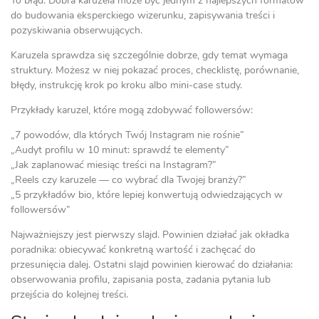
To błąd. Dobra karuzela może być jednym z najlepszych formatów
do budowania eksperckiego wizerunku, zapisywania treści i
pozyskiwania obserwujących.
Karuzela sprawdza się szczególnie dobrze, gdy temat wymaga
struktury. Możesz w niej pokazać proces, checklistę, porównanie,
błędy, instrukcję krok po kroku albo mini-case study.
Przykłady karuzel, które mogą zdobywać followersów:
„7 powodów, dla których Twój Instagram nie rośnie”
„Audyt profilu w 10 minut: sprawdź te elementy”
„Jak zaplanować miesiąc treści na Instagram?”
„Reels czy karuzele — co wybrać dla Twojej branży?”
„5 przykładów bio, które lepiej konwertują odwiedzających w
followersów”
Najważniejszy jest pierwszy slajd. Powinien działać jak okładka
poradnika: obiecywać konkretną wartość i zachęcać do
przesunięcia dalej. Ostatni slajd powinien kierować do działania:
obserwowania profilu, zapisania posta, zadania pytania lub
przejścia do kolejnej treści.