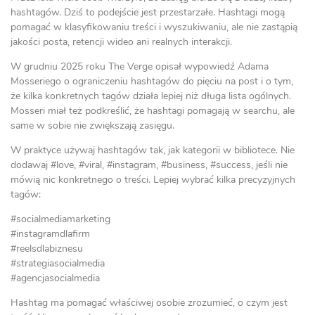
hashtagów. Dziś to podejście jest przestarzałe. Hashtagi mogą
pomagać w klasyfikowaniu treści i wyszukiwaniu, ale nie zastąpią
jakości posta, retencji wideo ani realnych interakcji.
W grudniu 2025 roku The Verge opisał wypowiedź Adama
Mosseriego o ograniczeniu hashtagów do pięciu na post i o tym,
że kilka konkretnych tagów działa lepiej niż długa lista ogólnych.
Mosseri miał też podkreślić, że hashtagi pomagają w searchu, ale
same w sobie nie zwiększają zasięgu.
W praktyce używaj hashtagów tak, jak kategorii w bibliotece. Nie
dodawaj #love, #viral, #instagram, #business, #success, jeśli nie
mówią nic konkretnego o treści. Lepiej wybrać kilka precyzyjnych
tagów:
#socialmediamarketing
#instagramdlafirm
#reelsdlabiznesu
#strategiasocialmedia
#agencjasocialmedia
Hashtag ma pomagać właściwej osobie zrozumieć, o czym jest