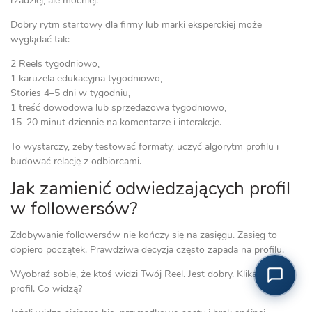
rzadziej, ale mocniej.
Dobry rytm startowy dla firmy lub marki eksperckiej może
wyglądać tak:
2 Reels tygodniowo,
1 karuzela edukacyjna tygodniowo,
Stories 4–5 dni w tygodniu,
1 treść dowodowa lub sprzedażowa tygodniowo,
Asystent SocialMedia
15–20 minut dziennie na komentarze i interakcje.
Online — odpowiada natychmiast
To wystarczy, żeby testować formaty, uczyć algorytm profilu i
budować relację z odbiorcami.
Jak zamienić odwiedzających profil
w followersów?
Zdobywanie followersów nie kończy się na zasięgu. Zasięg to
dopiero początek. Prawdziwa decyzja często zapada na profilu.
Wyobraź sobie, że ktoś widzi Twój Reel. Jest dobry. Klikają w
profil. Co widzą?