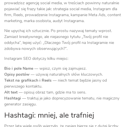
prowadzisz agencję social media, w treściach powinny naturalnie
pojawiać się frazy takie jak: strategia social media, Instagram dla
firm, Reels, prowadzenie Instagrama, kampanie Meta Ads, content
marketing, marka osobista, audyt Instagrama.
Nie upychaj ich sztucznie. Po prostu nazywaj tematy wprost.
Zamiast kreatywnego, ale niejasnego tytułu „Twój profil nie
oddycha”, lepiej użyć: „Dlaczego Twój profil na Instagramie nie
zdobywa nowych obserwujących?”.
Instagram SEO dotyczy kilku miejsc:
Bio i pole Name
— wpisz, czym się zajmujesz.
Opisy postów
— używaj naturalnych słów kluczowych.
Tekst na grafikach i Reels
— niech temat będzie jasny od
pierwszego kontaktu.
Alt text
— opisuj obraz tam, gdzie ma to sens.
Hashtagi
— traktuj je jako doprecyzowanie tematu, nie magiczny
generator zasięgu.
Hashtagi: mniej, ale trafniej
Przez lata wiele osób wierzyło, że zasięg bierze się z dużej liczby