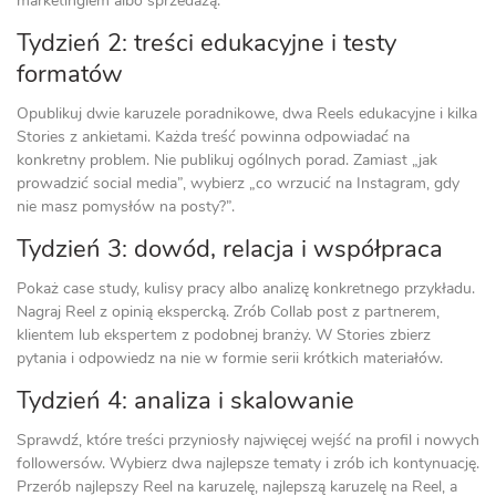
marketingiem albo sprzedażą.
Tydzień 2: treści edukacyjne i testy
formatów
Opublikuj dwie karuzele poradnikowe, dwa Reels edukacyjne i kilka
Stories z ankietami. Każda treść powinna odpowiadać na
konkretny problem. Nie publikuj ogólnych porad. Zamiast „jak
prowadzić social media”, wybierz „co wrzucić na Instagram, gdy
nie masz pomysłów na posty?”.
Tydzień 3: dowód, relacja i współpraca
Pokaż case study, kulisy pracy albo analizę konkretnego przykładu.
Nagraj Reel z opinią ekspercką. Zrób Collab post z partnerem,
klientem lub ekspertem z podobnej branży. W Stories zbierz
pytania i odpowiedz na nie w formie serii krótkich materiałów.
Tydzień 4: analiza i skalowanie
Sprawdź, które treści przyniosły najwięcej wejść na profil i nowych
followersów. Wybierz dwa najlepsze tematy i zrób ich kontynuację.
Przerób najlepszy Reel na karuzelę, najlepszą karuzelę na Reel, a