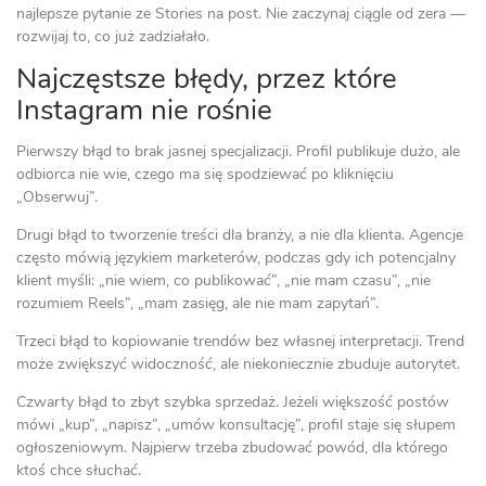
najlepsze pytanie ze Stories na post. Nie zaczynaj ciągle od zera —
rozwijaj to, co już zadziałało.
Najczęstsze błędy, przez które
Instagram nie rośnie
Pierwszy błąd to brak jasnej specjalizacji. Profil publikuje dużo, ale
odbiorca nie wie, czego ma się spodziewać po kliknięciu
„Obserwuj”.
Drugi błąd to tworzenie treści dla branży, a nie dla klienta. Agencje
często mówią językiem marketerów, podczas gdy ich potencjalny
klient myśli: „nie wiem, co publikować”, „nie mam czasu”, „nie
rozumiem Reels”, „mam zasięg, ale nie mam zapytań”.
Trzeci błąd to kopiowanie trendów bez własnej interpretacji. Trend
może zwiększyć widoczność, ale niekoniecznie zbuduje autorytet.
Czwarty błąd to zbyt szybka sprzedaż. Jeżeli większość postów
mówi „kup”, „napisz”, „umów konsultację”, profil staje się słupem
ogłoszeniowym. Najpierw trzeba zbudować powód, dla którego
ktoś chce słuchać.