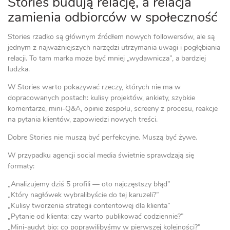
Stories budują relację, a relacja
zamienia odbiorców w społeczność
Stories rzadko są głównym źródłem nowych followersów, ale są
jednym z najważniejszych narzędzi utrzymania uwagi i pogłębiania
relacji. To tam marka może być mniej „wydawnicza”, a bardziej
ludzka.
W Stories warto pokazywać rzeczy, których nie ma w
dopracowanych postach: kulisy projektów, ankiety, szybkie
komentarze, mini-Q&A, opinie zespołu, screeny z procesu, reakcje
na pytania klientów, zapowiedzi nowych treści.
Dobre Stories nie muszą być perfekcyjne. Muszą być żywe.
W przypadku agencji social media świetnie sprawdzają się
formaty:
„Analizujemy dziś 5 profili — oto najczęstszy błąd”
„Który nagłówek wybralibyście do tej karuzeli?”
„Kulisy tworzenia strategii contentowej dla klienta”
„Pytanie od klienta: czy warto publikować codziennie?”
„Mini-audyt bio: co poprawilibyśmy w pierwszej kolejności?”