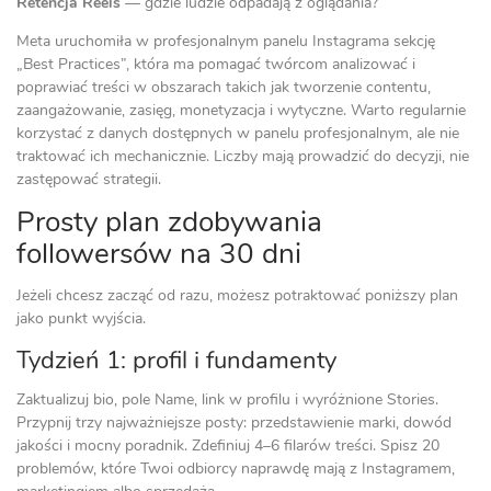
Retencja Reels
— gdzie ludzie odpadają z oglądania?
Meta uruchomiła w profesjonalnym panelu Instagrama sekcję
„Best Practices”, która ma pomagać twórcom analizować i
poprawiać treści w obszarach takich jak tworzenie contentu,
zaangażowanie, zasięg, monetyzacja i wytyczne. Warto regularnie
korzystać z danych dostępnych w panelu profesjonalnym, ale nie
traktować ich mechanicznie. Liczby mają prowadzić do decyzji, nie
zastępować strategii.
Prosty plan zdobywania
followersów na 30 dni
Jeżeli chcesz zacząć od razu, możesz potraktować poniższy plan
jako punkt wyjścia.
Tydzień 1: profil i fundamenty
Zaktualizuj bio, pole Name, link w profilu i wyróżnione Stories.
Przypnij trzy najważniejsze posty: przedstawienie marki, dowód
jakości i mocny poradnik. Zdefiniuj 4–6 filarów treści. Spisz 20
problemów, które Twoi odbiorcy naprawdę mają z Instagramem,