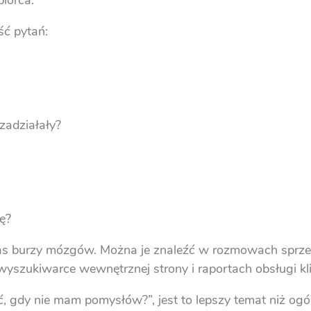
biorca.
ść pytań:
zadziałały?
ę?
czas burzy mózgów. Można je znaleźć w rozmowach spr
wyszukiwarce wewnętrznej strony i raportach obsługi kli
ować, gdy nie mam pomysłów?”, jest to lepszy temat niż o