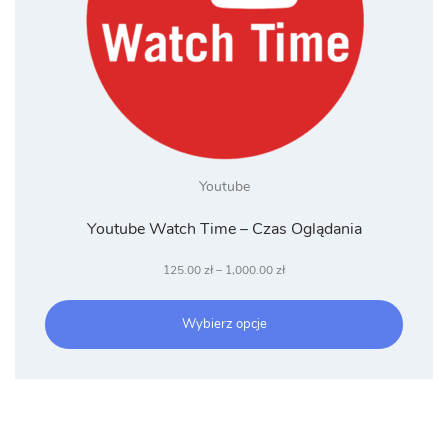
Youtube
Youtube Watch Time – Czas Oglądania
Zakres
125.00
zł
–
1,000.00
zł
cen:
od
Wybierz opcje
125.00 zł
do
1,000.00 zł