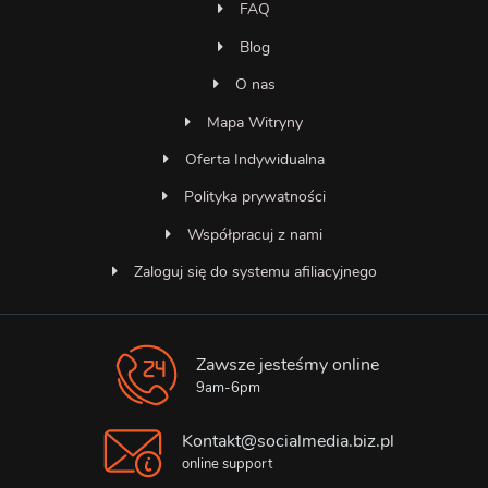
FAQ
Blog
O nas
Mapa Witryny
Oferta Indywidualna
Polityka prywatności
Współpracuj z nami
Zaloguj się do systemu afiliacyjnego
Zawsze jesteśmy online
Asystent SocialMedia
Online — odpowiada natychmiast
9am-6pm
Kontakt@socialmedia.biz.pl
online support