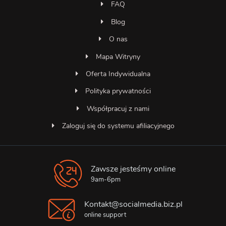
FAQ
Blog
O nas
Mapa Witryny
Oferta Indywidualna
Polityka prywatności
Współpracuj z nami
Zaloguj się do systemu afiliacyjnego
Zawsze jesteśmy online
Asystent SocialMedia
Online — odpowiada natychmiast
9am-6pm
Kontakt@socialmedia.biz.pl
online support