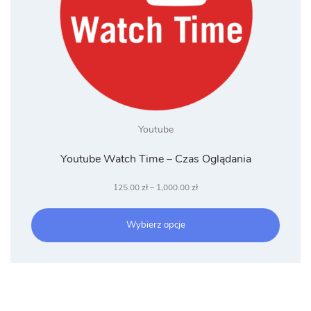
Youtube
Youtube Watch Time – Czas Oglądania
Zakres
125.00
zł
–
1,000.00
zł
cen:
od
Wybierz opcje
125.00 zł
do
1,000.00 zł