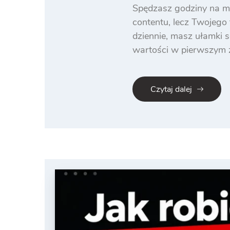
Spędzasz godziny na mo
contentu, lecz Twojego 
dziennie, masz ułamki s
wartości w pierwszym z
Czytaj dalej