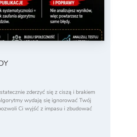
DY
tatecznie zderzyć się z ciszą i brakiem
 algorytmy wydają się ignorować Twój
 pozwoli Ci wyjść z impasu i zbudować