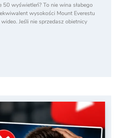
e 50 wyświetleń? To nie wina słabego
je ekwiwalent wysokości Mount Everestu
ideo. Jeśli nie sprzedasz obietnicy