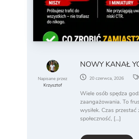
NOWY KANAŁ YO
20 czerwca, 2026
Napisane przez
Krzysztof
Wiele osób spędza godzi
zaangażowania. To frus
wysiłek. Czas przestać 
społeczność, […]