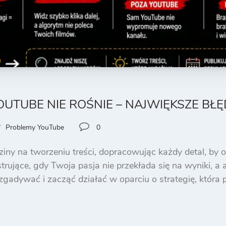
UTUBE NIE ROŚNIE – NAJWIĘKSZE BŁĘ
Problemy YouTube
0
ny na tworzeniu treści, dopracowując każdy detal, by os
trujące, gdy Twoja pasja nie przekłada się na wyniki, a
zgadywać i zacząć działać w oparciu o strategię, która