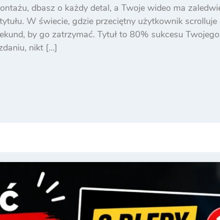
ntażu, dbasz o każdy detal, a Twoje wideo ma zaledwi
tytułu. W świecie, gdzie przeciętny użytkownik scrollu
ekund, by go zatrzymać. Tytuł to 80% sukcesu Twojego w
daniu, nikt […]