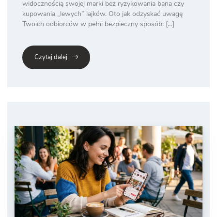
widocznością swojej marki bez ryzykowania bana czy
kupowania „lewych” lajków. Oto jak odzyskać uwagę
Twoich odbiorców w pełni bezpieczny sposób: […]
Czytaj dalej