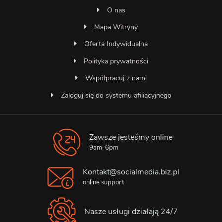
O nas
Mapa Witryny
Oferta Indywidualna
Polityka prywatności
Współpracuj z nami
Zaloguj się do systemu afiliacyjnego
Zawsze jesteśmy online
Asystent SocialMedia
Online — odpowiada natychmiast
9am-6pm
Kontakt@socialmedia.biz.pl
online support
Nasze usługi działają 24/7