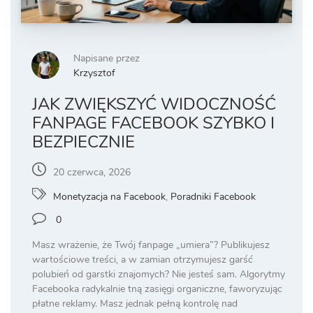
Napisane przez
Krzysztof
JAK ZWIĘKSZYĆ WIDOCZNOŚĆ
FANPAGE FACEBOOK SZYBKO I
BEZPIECZNIE
20 czerwca, 2026
Monetyzacja na Facebook
,
Poradniki Facebook
0
Masz wrażenie, że Twój fanpage „umiera”? Publikujesz
wartościowe treści, a w zamian otrzymujesz garść
polubień od garstki znajomych? Nie jesteś sam. Algorytmy
Facebooka radykalnie tną zasięgi organiczne, faworyzując
płatne reklamy. Masz jednak pełną kontrolę nad