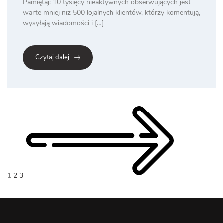
Pamiętaj: 10 tysięcy nieaktywnych obserwujących jest
warte mniej niż 500 lojalnych klientów, którzy komentują,
wysyłają wiadomości i […]
Czytaj dalej
Posts
pagination
1
2
3