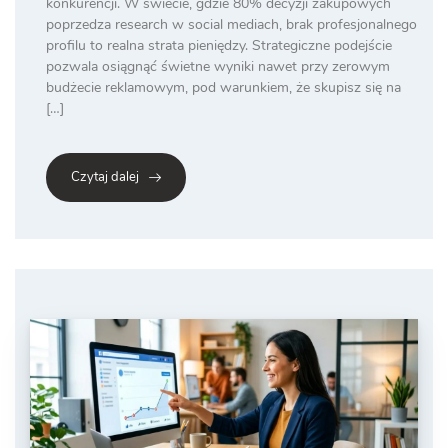
konkurencji. W świecie, gdzie 80% decyzji zakupowych
poprzedza research w social mediach, brak profesjonalnego
profilu to realna strata pieniędzy. Strategiczne podejście
pozwala osiągnąć świetne wyniki nawet przy zerowym
budżecie reklamowym, pod warunkiem, że skupisz się na
[…]
Czytaj dalej