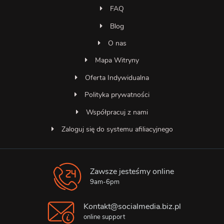
FAQ
Blog
O nas
Mapa Witryny
Oferta Indywidualna
Polityka prywatności
Współpracuj z nami
Zaloguj się do systemu afiliacyjnego
Zawsze jesteśmy online
Asystent SocialMedia
Online — odpowiada natychmiast
9am-6pm
Kontakt@socialmedia.biz.pl
online support