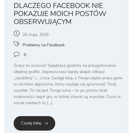
DLACZEGO FACEBOOK NIE
POKAZUJE MOICH POSTÓW
OBSERWUJĄCYM
26 maja, 2026
Problemy na Facebook
0
Znasz to uczucie? Spędzasz godziny na przygotowaniu
idealnej grafiki, dopieszczasz każdy akapit, klikasz
„opublikuj” i… cisza. Zasięgi leżą, a Twoja ciężka praca ginie
w otchłani algorytmu, który wydaje się ignorować Twój
wysiłek. To nie jest Twoja wina – to po prostu brak
znajomości reguł gry, w której stawki są wysokie. Cisza w
social mediach to […]
Czytaj dalej