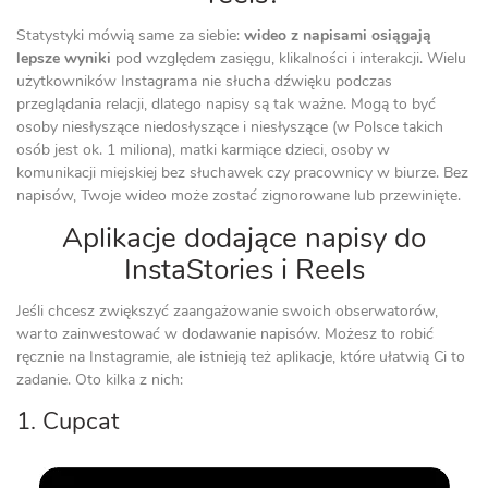
Statystyki mówią same za siebie:
wideo z napisami osiągają
lepsze wyniki
pod względem zasięgu, klikalności i interakcji. Wielu
użytkowników Instagrama nie słucha dźwięku podczas
przeglądania relacji, dlatego napisy są tak ważne. Mogą to być
osoby niesłyszące niedosłyszące i niesłyszące (w Polsce takich
osób jest ok. 1 miliona), matki karmiące dzieci, osoby w
komunikacji miejskiej bez słuchawek czy pracownicy w biurze. Bez
napisów, Twoje wideo może zostać zignorowane lub przewinięte.
Aplikacje dodające napisy do
InstaStories i Reels
Jeśli chcesz zwiększyć zaangażowanie swoich obserwatorów,
warto zainwestować w dodawanie napisów. Możesz to robić
ręcznie na Instagramie, ale istnieją też aplikacje, które ułatwią Ci to
zadanie. Oto kilka z nich:
1. Cupcat