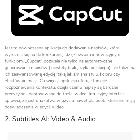
Jest to nowoczesna aplikacja do dodawania napisów, która
wyróżnia się na tle konkurencji dzięki swoim innowacyjnym
funkcjom. „Cupcat” pozwala nie tylko na automatyczne
generowanie napisów ( niestety brak języka polskiego), ale także na
ich zaawansowaną edycję, taką jak zmiana stylu, koloru czy
efektów animacji. Co więcej, aplikacja oferuje funkcje
rozpoznawania kontekstu, dzięki czemu napisy są bardziej
precyzyjne i dostosowane do treści wideo. Intuicyjny interfejs
sprawia, że jest ona łatwa w użyciu nawet dla osób, które nie mają
doświadczenia w edycji wideo.
2. Subtitles AI: Video & Audio