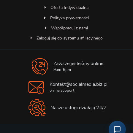
Oferta Indywidualna
Polityka prywatności
Współpracuj z nami
Zaloguj się do systemu afiliacyjnego
Zawsze jesteśmy online
Asystent SocialMedia
Online — odpowiada natychmiast
9am-6pm
Kontakt@socialmedia.biz.pl
online support
Nasze usługi działają 24/7