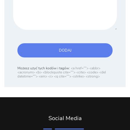
DODAJ
Możesz użyć tych kodów i tagów:
<a href=""> <abbr>
<acronym> <b> <blockquote cite=""> <cite> <code> <del
datetime=""> <em> <i> <q cite=""> <strike> <strong>
Social Media