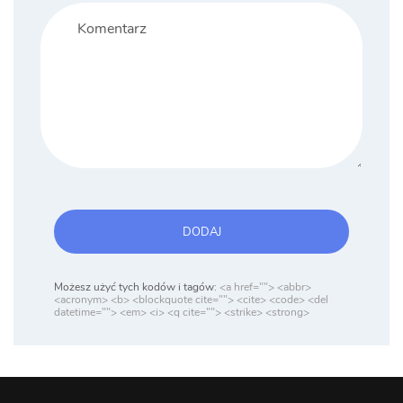
DODAJ
Możesz użyć tych kodów i tagów:
<a href=""> <abbr>
<acronym> <b> <blockquote cite=""> <cite> <code> <del
datetime=""> <em> <i> <q cite=""> <strike> <strong>