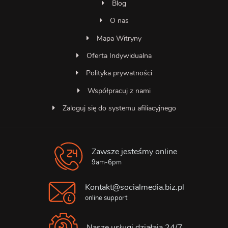
Blog
O nas
Mapa Witryny
Oferta Indywidualna
Polityka prywatności
Współpracuj z nami
Zaloguj się do systemu afiliacyjnego
Zawsze jesteśmy online
Asystent SocialMedia
Online — odpowiada natychmiast
9am-6pm
Kontakt@socialmedia.biz.pl
online support
Nasze usługi działają 24/7