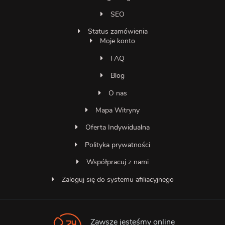
SEO
Status zamówienia
Moje konto
FAQ
Blog
O nas
Mapa Witryny
Oferta Indywidualna
Polityka prywatności
Współpracuj z nami
Zaloguj się do systemu afiliacyjnego
Zawsze jesteśmy online
Asystent SocialMedia