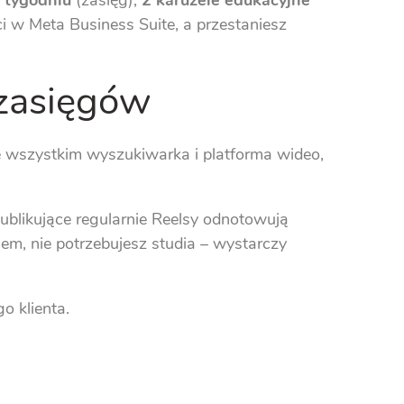
 tygodniu
(zasięg),
2 karuzele edukacyjne
i w Meta Business Suite, a przestaniesz
 zasięgów
de wszystkim wyszukiwarka i platforma wideo,
ublikujące regularnie Reelsy odnotowują
ralem, nie potrzebujesz studia – wystarczy
o klienta.