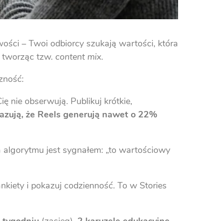
wości – Twoi odbiorcy szukają wartości, która
, tworząc tzw.
content mix
.
zność:
 nie obserwują. Publikuj krótkie,
kazują, że Reels generują nawet o 22%
la algorytmu jest sygnałem: „to wartościowy
nkiety i pokazuj codzienność. To w Stories