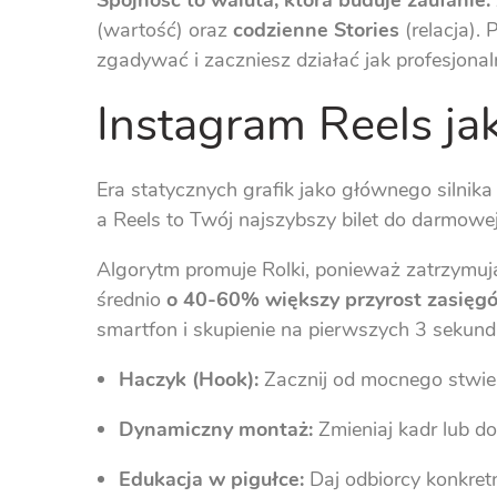
Spójność to waluta, która buduje zaufanie.
(wartość) oraz
codzienne Stories
(relacja).
zgadywać i zaczniesz działać jak profesjona
Instagram Reels j
Era statycznych grafik jako głównego silnik
a Reels to Twój najszybszy bilet do darmowe
Algorytm promuje Rolki, ponieważ zatrzymują
średnio
o 40-60% większy przyrost zasięg
smartfon i skupienie na pierwszych 3 sekund
Haczyk (Hook):
Zacznij od mocnego stwierd
Dynamiczny montaż:
Zmieniaj kadr lub d
Edukacja w pigułce:
Daj odbiorcy konkret