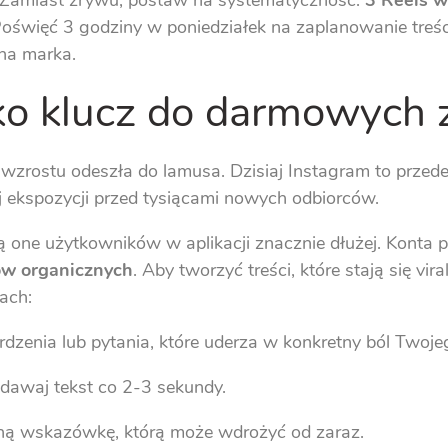
Zamiast zrywu, postaw na systematyczność:
3 Reels w
 Poświęć 3 godziny w poniedziałek na zaplanowanie treśc
lna marka.
ako klucz do darmowych
a wzrostu odeszła do lamusa. Dzisiaj Instagram to prze
j ekspozycji przed tysiącami nowych odbiorców.
 one użytkowników w aplikacji znacznie dłużej. Konta p
ów organicznych
. Aby tworzyć treści, które stają się vi
ach:
zenia lub pytania, które uderza w konkretny ból Twojeg
odawaj tekst co 2-3 sekundy.
ną wskazówkę, którą może wdrożyć od zaraz.