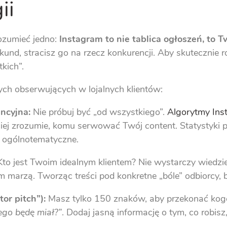
ii
ozumieć jedno:
Instagram to nie tablica ogłoszeń, to T
und, stracisz go na rzecz konkurencji. Aby skutecznie 
kich”.
ch obserwujących w lojalnych klientów:
ncyjna:
Nie próbuj być „od wszystkiego”.
Algorytmy Ins
ciej zrozumie, komu serwować Twój content. Statystyki 
 ogólnotematyczne.
to jest Twoim idealnym klientem? Nie wystarczy wiedzieć
m marzą. Tworząc treści pod konkretne „bóle” odbiorcy, b
tor pitch”):
Masz tylko 150 znaków, aby przekonać kogoś
ego będę miał?”
. Dodaj jasną informację o tym, co robisz,