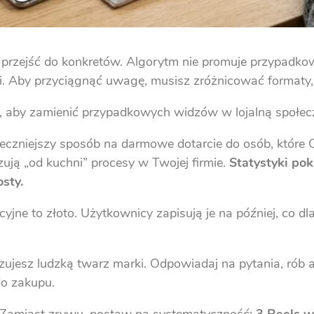
s przejść do konkretów. Algorytm nie promuje przypadko
ki. Aby przyciągnąć uwagę, musisz zróżnicować formaty
, aby zamienić przypadkowych widzów w lojalną społec
eczniejszy sposób na darmowe dotarcie do osób, które Cię
ują „od kuchni” procesy w Twojej firmie.
Statystyki po
sty.
yjne to złoto. Użytkownicy zapisują je na później, co d
ujesz ludzką twarz marki. Odpowiadaj na pytania, rób a
 do zakupu.