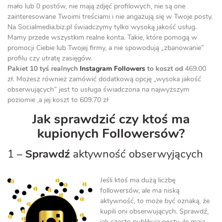
mało lub 0 postów, nie mają zdjęć profilowych, nie są one
zainteresowane Twoimi treściami i nie angażują się w Twoje posty.
Na Socialmedia.biz.pl świadczymy tylko wysoką jakość usług.
Mamy przede wszystkim realne konta. Takie, które pomogą w
promocji Ciebie lub Twojej firmy, a nie spowodują „zbanowanie”
profilu czy utratę zasięgów.
Pakiet 10 tyś realnych
Instagram Followers
to koszt od
469.00
zł. Możesz również zamówić dodatkową opcję „wysoka jakość
obserwujących” jest to usługa świadczona na najwyższym
poziomie ,a jej koszt to 609.70 zł
Jak sprawdzić czy ktoś ma
kupionych Followersów?
1 –
Sprawdź
aktywność obserwyjących
Jeśli ktoś ma dużą liczbę
followersów, ale ma niską
aktywność, to może być oznaką, że
kupili oni obserwujących. Sprawdź,
jak często publikują posty, ile mają