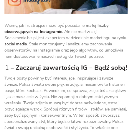
Wiemy, jak frustrujące może być posiadanie
małej liczby
obserwujących na Instagramie
. Ale nie martw się!
Socialmedia.biz.pl jest ekspertem w dziedzinie marketingu na rynku
social media
. Stale monitorujemy i analizujemy zachowania
obserwatorów na Instagramie oraz jego algorytmy, co umożliwia
nam dostosowanie naszych usług do Twoich potrzeb.
1 –
Zaczaruj zawartością IG –
Bądź sobą!
Twoje posty powinny być interesujące, inspirujące i zawsze
świeże. Pokaż światu swoje piękne zdjęcia, niesamowite historie i
pasje, które kochasz. Powiedz im, co sprawia, że jesteś szczęśliwy
i jakie masz cele w życiu. Nie zapomnij o dobrym estetycznym
wrażeniu. Twoje zdjęcia muszą być dobrze naświetlone, ostre i
przyciągające wzrok. Spróbuj różnych filtrów i stylów, ale pamiętaj,
żeby być spójnym i konsekwentnym. W ten sposób stworzysz
spersonalizowany styl, który będzie łatwo rozpoznawalny. Pokaż
światu swoją unikalną osobowość i styl życia. To właśnie one