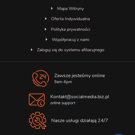
Mapa Witryny
Oferta Indywidualna
Polityka prywatności
Współpracuj z nami
Zaloguj się do systemu afiliacyjnego
Zawsze jesteśmy online
Asystent SocialMedia
Online — odpowiada natychmiast
9am-6pm
Kontakt@socialmedia.biz.pl
online support
Nasze usługi działają 24/7