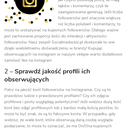
lajków i komentarzy, czyli ile
zaangażowania generują. Jeśli liczba
followersów jest znacznie większa
niż liczba polubień i komentarzy, to
może to wskazywać na kupionych followersów. Dlatego ważne
jest zachowanie proporcji ilości do interakcji i aktywności
followersów. Nasz zespół Socialmedia.biz.pl doskonale to wie
dzięki wieloletniemu doświadczeniu w branży! Kupując
obserwujących na instagram w naszym sklepie warto dodatkowo
zamówić like na instagram
2 –
Sprawdź jakość profili ich
obserwujących
Patrz na jakość kont followersów na Instagramie. Czy są to
prawdziwi ludzie z prawdziwymi profilami? Czy ich zdjęcia
profilowe i posty wyglądają autentycznie? Jeśli widzisz dużą ilość
kont bez zdjęć profilowych lub z bardzo małą ilością postów, to
może to być znak, że są to fałszywe konta. W przypadku, gdy
widzisz, że wiele kont, które obserwują daną osobę wygląda
podejrzanie, to może to oznaczać, że ma On/Ona kupionych