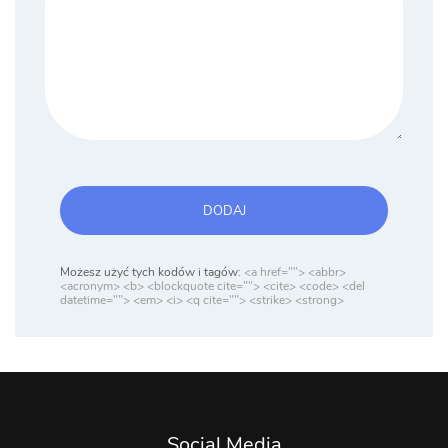
DODAJ
Możesz użyć tych kodów i tagów:
<a href=""> <abbr>
<acronym> <b> <blockquote cite=""> <cite> <code> <del
datetime=""> <em> <i> <q cite=""> <strike> <strong>
Social Media