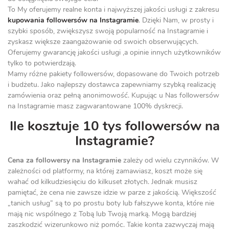
To My oferujemy realne konta i najwyższej jakości usługi z zakresu
kupowania followersów na Instagramie
. Dzięki Nam, w prosty i
szybki sposób, zwiększysz swoją popularność na Instagramie i
zyskasz większe zaangażowanie od swoich obserwujących.
Oferujemy gwarancję jakości usługi ,a opinie innych użytkowników
tylko to potwierdzają.
Mamy różne pakiety followersów, dopasowane do Twoich potrzeb
i budżetu. Jako najlepszy dostawca zapewniamy szybką realizację
zamówienia oraz pełną anonimowość. Kupując u Nas followersów
na Instagramie masz zagwarantowane 100% dyskrecji.
Ile kosztuje 10 tys followersów na
Instagramie?
Cena za followersy na Instagramie
zależy od wielu czynników. W
zależności od platformy, na której zamawiasz, koszt może się
wahać od kilkudziesięciu do kilkuset złotych. Jednak musisz
pamiętać, że cena nie zawsze idzie w parze z jakością. Większość
„tanich usług” są to po prostu boty lub fałszywe konta, które nie
mają nic wspólnego z Tobą lub Twoją marką. Mogą bardziej
zaszkodzić wizerunkowo niż pomóc. Takie konta zazwyczaj mają