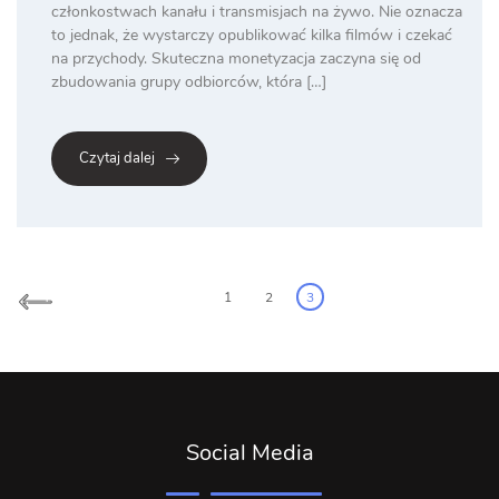
członkostwach kanału i transmisjach na żywo. Nie oznacza
to jednak, że wystarczy opublikować kilka filmów i czekać
na przychody. Skuteczna monetyzacja zaczyna się od
zbudowania grupy odbiorców, która […]
Czytaj dalej
Posts
pagination
1
2
3
Social Media