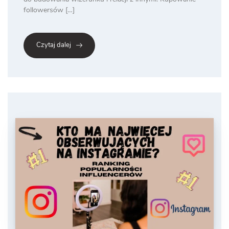
followersów […]
Czytaj dalej