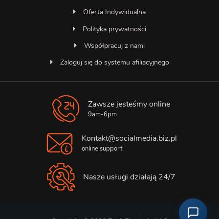
Oferta Indywidualna
Polityka prywatności
Współpracuj z nami
Zaloguj się do systemu afiliacyjnego
Zawsze jesteśmy online
Asystent SocialMedia
Online — odpowiada natychmiast
9am-6pm
Kontakt@socialmedia.biz.pl
online support
Nasze usługi działają 24/7